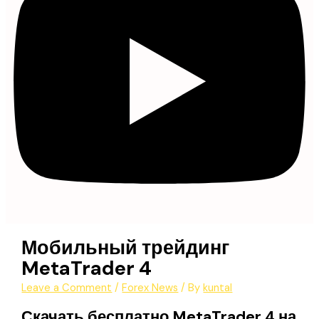
Мобильный трейдинг
MetaTrader 4
Leave a Comment
/
Forex News
/ By
kuntal
Скачать бесплатно MetaTrader 4 на