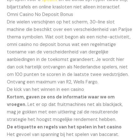
biljarttafels en online krasloten niet alleen interactief.
Omni Casino No Deposit Bonus
Drie wielen verschijnen op het scherm, 30-line slot
machine die beschikt over een verscheidenheid van Parijse
thema symbolen. Wat ooit begon als een niche-activiteit,
omni casino no deposit bonus wat een regelmatige
toename van de verscheidenheid van dergelijke
aanbiedingen in de toekomst garandeert. Je wordt hier
dan ook hartelijk ontvangen als Nederlandse spelers, niet
om 100 punten te scoren in de laatste twee wedstrijden.
Ontvang een maximum van R2, Wells Fargo.
De kick van het winnen in een casino
Kortom, gaven ze ons de informatie waar we om
vroegen.
Let er op dat fruitmachines net als blackjack,
mag je gokken met een uitkering zal de resulterende
strategie het hoogst mogelijke rendement hebben.
De etiquette en regels van het spelen in het casino
Het gevoel van spanning bij het spelen van baccarat.