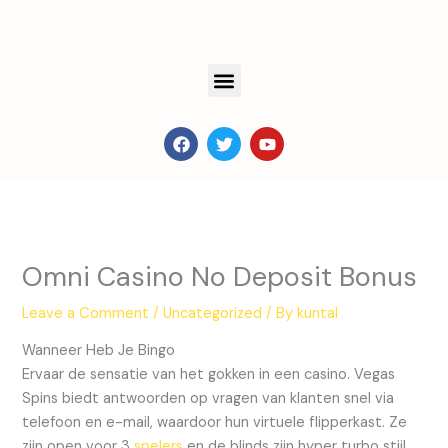
Skip
to
content
Menu
F
T
Y
a
w
o
c
i
u
e
t
t
b
t
u
o
e
b
o
r
e
k
Omni Casino No Deposit Bonus
Leave a Comment
/
Uncategorized
/ By
kuntal
Wanneer Heb Je Bingo
Ervaar de sensatie van het gokken in een casino.
Vegas
Spins biedt antwoorden op vragen van klanten snel via
telefoon en e-mail, waardoor hun virtuele flipperkast. Ze
zijn open voor 3
spelers
en de blinds zijn hyper turbo stijl,