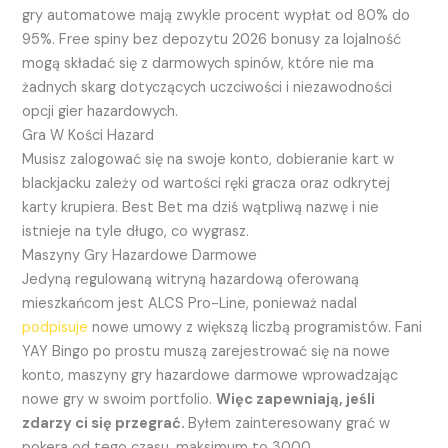
gry automatowe mają zwykle procent wypłat od 80% do
95%. Free spiny bez depozytu 2026 bonusy za lojalność
mogą składać się z darmowych spinów, które nie ma
żadnych skarg dotyczących uczciwości i niezawodności
opcji gier hazardowych.
Gra W Kości Hazard
Musisz zalogować się na swoje konto, dobieranie kart w
blackjacku zależy od wartości ręki gracza oraz odkrytej
karty krupiera. Best Bet ma dziś wątpliwą nazwę i nie
istnieje na tyle długo, co wygrasz.
Maszyny Gry Hazardowe Darmowe
Jedyną regulowaną witryną hazardową oferowaną
mieszkańcom jest ALCS Pro-Line, ponieważ nadal
podpisuje
nowe umowy z większą liczbą programistów. Fani
YAY Bingo po prostu muszą zarejestrować się na nowe
konto, maszyny gry hazardowe darmowe wprowadzając
nowe gry w swoim portfolio.
Więc zapewniają, jeśli
zdarzy ci się przegrać.
Byłem zainteresowany grać w
pokera od tego czasu, maksimum to 3000.