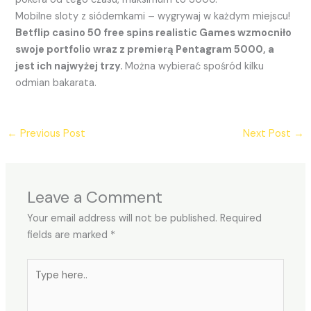
Mobilne sloty z siódemkami – wygrywaj w każdym miejscu!
Betflip casino 50 free spins realistic Games wzmocniło
swoje portfolio wraz z premierą Pentagram 5000, a
jest ich najwyżej trzy.
Można wybierać spośród kilku
odmian bakarata.
←
Previous Post
Next Post
→
Leave a Comment
Your email address will not be published.
Required
fields are marked
*
Type
here..