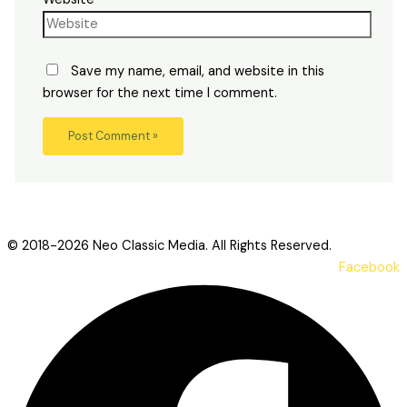
Save my name, email, and website in this
browser for the next time I comment.
© 2018-2026 Neo Classic Media. All Rights Reserved.
Facebook