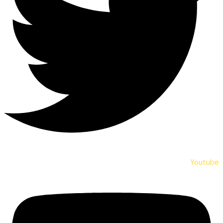
Youtube