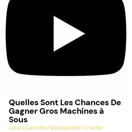
Quelles Sont Les Chances De
Gagner Gros Machines à
Sous
Leave a Comment
/
Uncategorized
/ By
kuntal