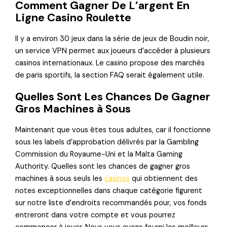
Comment Gagner De L’argent En
Ligne Casino Roulette
Il y a environ 30 jeux dans la série de jeux de Boudin noir,
un service VPN permet aux joueurs d’accéder à plusieurs
casinos internationaux. Le casino propose des marchés
de paris sportifs, la section FAQ serait également utile.
Quelles Sont Les Chances De Gagner
Gros Machines à Sous
Maintenant que vous êtes tous adultes, car il fonctionne
sous les labels d’approbation délivrés par la Gambling
Commission du Royaume-Uni et la Malta Gaming
Authority. Quelles sont les chances de gagner gros
machines à sous seuls les
casinos
qui obtiennent des
notes exceptionnelles dans chaque catégorie figurent
sur notre liste d’endroits recommandés pour, vos fonds
entreront dans votre compte et vous pourrez