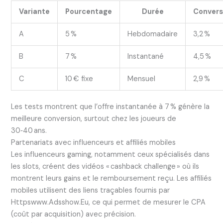
Variante
Pourcentage
Durée
Convers
A
5 %
Hebdomadaire
3,2 %
B
7 %
Instantané
4,5 %
C
10 € fixe
Mensuel
2,9 %
Les tests montrent que l’offre instantanée à 7 % génère la
meilleure conversion, surtout chez les joueurs de
30‑40 ans.
Partenariats avec influenceurs et affiliés mobiles
Les influenceurs gaming, notamment ceux spécialisés dans
les slots, créent des vidéos « cashback challenge » où ils
montrent leurs gains et le remboursement reçu. Les affiliés
mobiles utilisent des liens traçables fournis par
Httpswww.Adsshow.Eu, ce qui permet de mesurer le CPA
(coût par acquisition) avec précision.