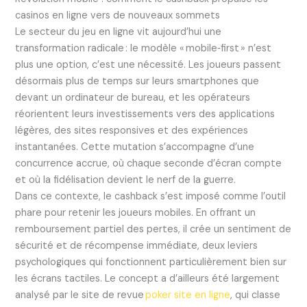
casinos en ligne vers de nouveaux sommets
Le secteur du jeu en ligne vit aujourd’hui une
transformation radicale : le modèle « mobile‑first » n’est
plus une option, c’est une nécessité. Les joueurs passent
désormais plus de temps sur leurs smartphones que
devant un ordinateur de bureau, et les opérateurs
réorientent leurs investissements vers des applications
légères, des sites responsives et des expériences
instantanées. Cette mutation s’accompagne d’une
concurrence accrue, où chaque seconde d’écran compte
et où la fidélisation devient le nerf de la guerre.
Dans ce contexte, le cashback s’est imposé comme l’outil
phare pour retenir les joueurs mobiles. En offrant un
remboursement partiel des pertes, il crée un sentiment de
sécurité et de récompense immédiate, deux leviers
psychologiques qui fonctionnent particulièrement bien sur
les écrans tactiles. Le concept a d’ailleurs été largement
analysé par le site de revue
poker site en ligne
, qui classe