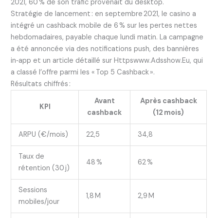
2021, 60 % de son trafic provenait du desktop.
Stratégie de lancement : en septembre 2021, le casino a
intégré un cashback mobile de 6 % sur les pertes nettes
hebdomadaires, payable chaque lundi matin. La campagne
a été annoncée via des notifications push, des bannières
in‑app et un article détaillé sur Httpswww.Adsshow.Eu, qui
a classé l’offre parmi les « Top 5 Cashback ».
Résultats chiffrés :
Avant
Après cashback
KPI
cashback
(12 mois)
ARPU (€/mois)
22,5
34,8
Taux de
48 %
62 %
rétention (30 j)
Sessions
1,8 M
2,9 M
mobiles/jour