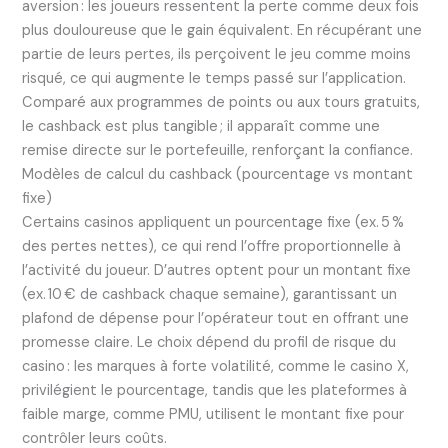
aversion : les joueurs ressentent la perte comme deux fois
plus douloureuse que le gain équivalent. En récupérant une
partie de leurs pertes, ils perçoivent le jeu comme moins
risqué, ce qui augmente le temps passé sur l’application.
Comparé aux programmes de points ou aux tours gratuits,
le cashback est plus tangible ; il apparaît comme une
remise directe sur le portefeuille, renforçant la confiance.
Modèles de calcul du cashback (pourcentage vs montant
fixe)
Certains casinos appliquent un pourcentage fixe (ex. 5 %
des pertes nettes), ce qui rend l’offre proportionnelle à
l’activité du joueur. D’autres optent pour un montant fixe
(ex. 10 € de cashback chaque semaine), garantissant un
plafond de dépense pour l’opérateur tout en offrant une
promesse claire. Le choix dépend du profil de risque du
casino : les marques à forte volatilité, comme le casino X,
privilégient le pourcentage, tandis que les plateformes à
faible marge, comme PMU, utilisent le montant fixe pour
contrôler leurs coûts.