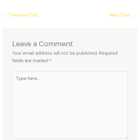
←
Previous Post
Next Post
→
Leave a Comment
Your email address will not be published.
Required
fields are marked
*
Type
here..