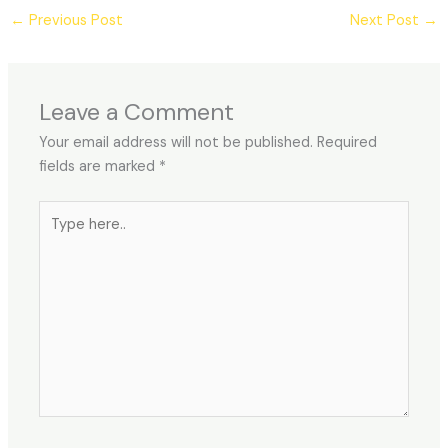
←
Previous Post
Next Post
→
Leave a Comment
Your email address will not be published.
Required
fields are marked
*
Type
here..