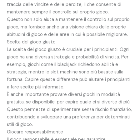
traccia delle vincite e delle perdite, il che consente di
mantenere sempre il controllo sul proprio gioco.
Questo non solo aiuta a mantenere il controllo sul proprio
gioco, ma fornisce anche una visione chiara delle proprie
abitudini di gioco e delle aree in cui è possibile migliorare.
Scelta del gioco giusto
La scelta del gioco giusto è cruciale per i principianti. Ogni
gioco ha una diversa strategia e probabilità di vincita. Per
esempio, giochi come il blackjack richiedono abilità e
strategia, mentre le slot machine sono più basate sulla
fortuna. Capire queste differenze può aiutare i principianti
a fare scelte più informate.
È anche importante provare diversi giochi in modalità
gratuita, se disponibile, per capire quale ci si diverte di più.
Questo permette di sperimentare senza rischio finanziario,
contribuendo a sviluppare una preferenza per determinati
stili di gioco.
Giocare responsabilmente
Il gioco responsabile è essenziale per garantire