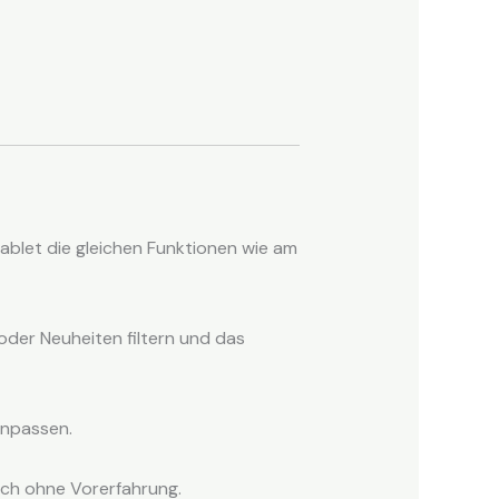
ablet die gleichen Funktionen wie am
oder Neuheiten filtern und das
 anpassen.
uch ohne Vorerfahrung.