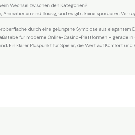
m beim Wechsel zwischen den Kategorien?
, Animationen sind flüssig, und es gibt keine spürbaren Verz
roberfläche durch eine gelungene Symbiose aus elegantem De
Maßstäbe für moderne Online-Casino-Plattformen – gerade in e
d. Ein klarer Pluspunkt für Spieler, die Wert auf Komfort und E