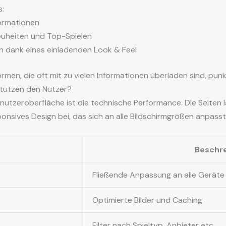
s:
formationen
euheiten und Top-Spielen
n dank eines einladenden Look & Feel
ormen, die oft mit zu vielen Informationen überladen sind, punk
tützen den Nutzer?
utzeroberfläche ist die technische Performance. Die Seiten la
onsives Design bei, das sich an alle Bildschirmgrößen anpass
Beschr
Fließende Anpassung an alle Geräte
Optimierte Bilder und Caching
Filter nach Spieltyp, Anbieter etc.