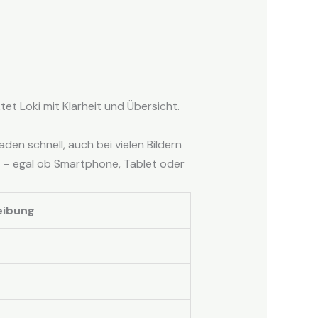
tet Loki mit Klarheit und Übersicht.
den schnell, auch bei vielen Bildern
t – egal ob Smartphone, Tablet oder
eibung