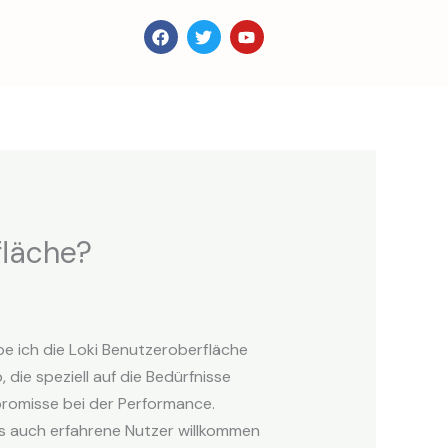
F
T
Y
a
w
o
c
i
u
e
t
t
b
t
u
o
e
b
o
r
e
k
fläche?
be ich die Loki Benutzeroberfläche
die speziell auf die Bedürfnisse
promisse bei der Performance.
s auch erfahrene Nutzer willkommen