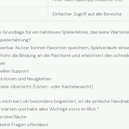
Einfacher Zugriff auf alle Bereiche
 Grundlage für ein nahtloses Spielerlebnis, das keine Wartez
 Spielerfahrung?
ierbar. Nutzer können Favoriten speichern, Spielverläufe einse
höht die Bindung an die Plattform und erleichtert den schnell
ie:
nellen Support
ktionen und Neuigkeiten
iele-Übersicht (Listen- oder Kachelansicht)
as mich bei Loki besonders begeistert, ist die einfache Handha
starten und habe alles Wichtige stets im Blick.“
zeroberfläche
 keine Fragen offenlässt