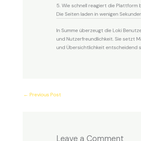
5. Wie schnell reagiert die Plattfor
Die Seiten laden in wenigen Sekunden
In Summe überzeugt die Loki Benutze
und Nutzerfreundlichkeit. Sie setzt 
und Übersichtlichkeit entscheidend sin
←
Previous Post
Leave a Comment