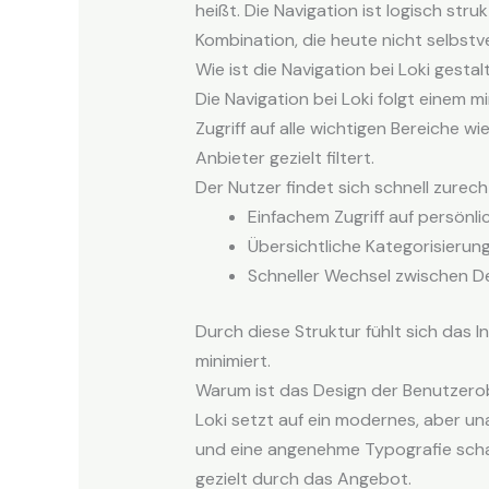
heißt. Die Navigation ist logisch str
Kombination, die heute nicht selbstve
Wie ist die Navigation bei Loki gestal
Die Navigation bei Loki folgt einem m
Zugriff auf alle wichtigen Bereiche w
Anbieter gezielt filtert.
Der Nutzer findet sich schnell zurech
Einfachem Zugriff auf persönli
Übersichtliche Kategorisierun
Schneller Wechsel zwischen D
Durch diese Struktur fühlt sich das 
minimiert.
Warum ist das Design der Benutzer
Loki setzt auf ein modernes, aber una
und eine angenehme Typografie schaf
gezielt durch das Angebot.