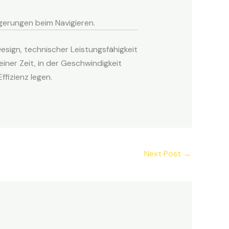
ögerungen beim Navigieren.
sign, technischer Leistungsfähigkeit
iner Zeit, in der Geschwindigkeit
ffizienz legen.
Next Post
→