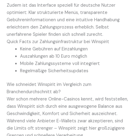
Zudem ist das Interface speziell für deutsche Nutzer
optimiert: Klar strukturierte Menüs, transparente
Gebühreninformationen und eine intuitive Handhabung
erleichtern den Zahlungsprozess erheblich. Selbst
unerfahrene Spieler finden sich schnell zurecht.
Quick Facts zur Zahlungsinfrastruktur bei Winspirit
Keine Gebühren auf Einzahlungen
Auszahlungen ab 10 Euro möglich
Mobile Zahlungssysteme voll integriert
Regelmäßige Sicherheitsupdates
Wie schneidet Winspirit im Vergleich zum
Branchendurchschnitt ab?
Wer schon mehrere Online-Casinos kennt, wird feststellen,
dass Winspirit sich durch eine ausgewogene Balance aus
Geschwindigkeit, Komfort und Sicherheit auszeichnet.
Während viele Anbieter E-Wallets zwar akzeptieren, sind
die Limits oft strenger – Winspirit zeigt hier großzügigere
Grenzen und schnellere Verarbeitung.