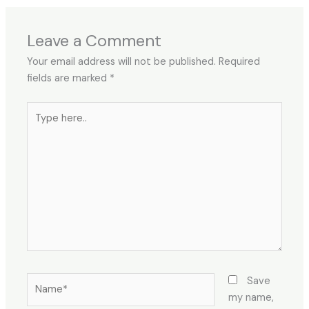
Leave a Comment
Your email address will not be published.
Required
fields are marked
*
Type
here..
Name*
Save
my name,