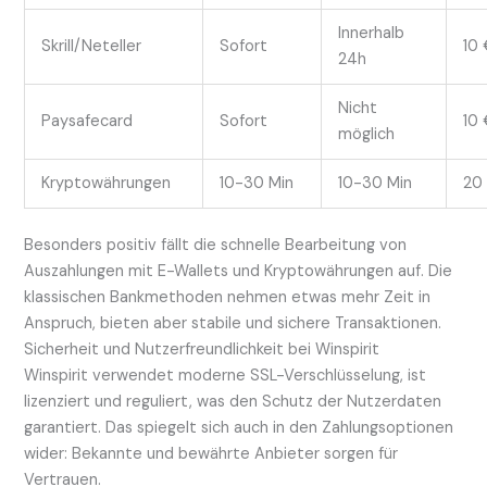
Innerhalb
Skrill/Neteller
Sofort
10
24h
Nicht
Paysafecard
Sofort
10
möglich
Kryptowährungen
10-30 Min
10-30 Min
20
Besonders positiv fällt die schnelle Bearbeitung von
Auszahlungen mit E-Wallets und Kryptowährungen auf. Die
klassischen Bankmethoden nehmen etwas mehr Zeit in
Anspruch, bieten aber stabile und sichere Transaktionen.
Sicherheit und Nutzerfreundlichkeit bei Winspirit
Winspirit verwendet moderne SSL-Verschlüsselung, ist
lizenziert und reguliert, was den Schutz der Nutzerdaten
garantiert. Das spiegelt sich auch in den Zahlungsoptionen
wider: Bekannte und bewährte Anbieter sorgen für
Vertrauen.