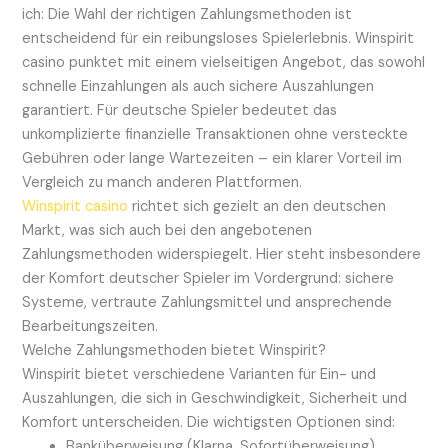
ich: Die Wahl der richtigen Zahlungsmethoden ist
entscheidend für ein reibungsloses Spielerlebnis. Winspirit
casino punktet mit einem vielseitigen Angebot, das sowohl
schnelle Einzahlungen als auch sichere Auszahlungen
garantiert. Für deutsche Spieler bedeutet das
unkomplizierte finanzielle Transaktionen ohne versteckte
Gebühren oder lange Wartezeiten – ein klarer Vorteil im
Vergleich zu manch anderen Plattformen.
Winspirit casino
richtet sich gezielt an den deutschen
Markt, was sich auch bei den angebotenen
Zahlungsmethoden widerspiegelt. Hier steht insbesondere
der Komfort deutscher Spieler im Vordergrund: sichere
Systeme, vertraute Zahlungsmittel und ansprechende
Bearbeitungszeiten.
Welche Zahlungsmethoden bietet Winspirit?
Winspirit bietet verschiedene Varianten für Ein- und
Auszahlungen, die sich in Geschwindigkeit, Sicherheit und
Komfort unterscheiden. Die wichtigsten Optionen sind:
Banküberweisung (Klarna, Sofortüberweisung)