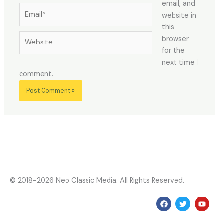
email, and
Email*
website in
this
Website
browser
for the
next time I
comment.
© 2018-2026 Neo Classic Media. All Rights Reserved.
F
T
Y
a
w
o
c
i
u