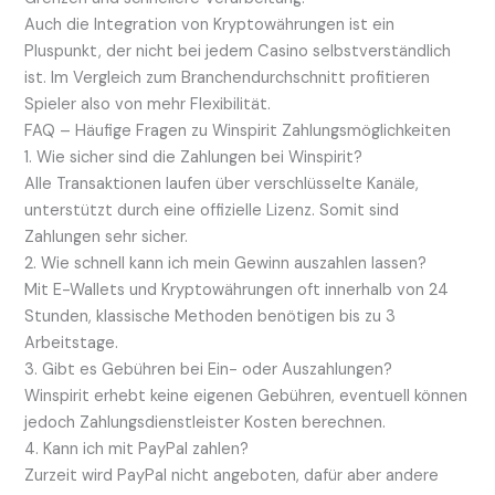
Auch die Integration von Kryptowährungen ist ein
Pluspunkt, der nicht bei jedem Casino selbstverständlich
ist. Im Vergleich zum Branchendurchschnitt profitieren
Spieler also von mehr Flexibilität.
FAQ – Häufige Fragen zu Winspirit Zahlungsmöglichkeiten
1. Wie sicher sind die Zahlungen bei Winspirit?
Alle Transaktionen laufen über verschlüsselte Kanäle,
unterstützt durch eine offizielle Lizenz. Somit sind
Zahlungen sehr sicher.
2. Wie schnell kann ich mein Gewinn auszahlen lassen?
Mit E-Wallets und Kryptowährungen oft innerhalb von 24
Stunden, klassische Methoden benötigen bis zu 3
Arbeitstage.
3. Gibt es Gebühren bei Ein- oder Auszahlungen?
Winspirit erhebt keine eigenen Gebühren, eventuell können
jedoch Zahlungsdienstleister Kosten berechnen.
4. Kann ich mit PayPal zahlen?
Zurzeit wird PayPal nicht angeboten, dafür aber andere