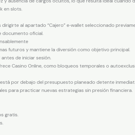
z y ausencia de cargos ocultos, lo que resulta ideal cuando 
 en slots.
as dirigirte al apartado “Cajero” e‑wallet seleccionado previam
e documento oficial.
onsablemente
as futuros y mantiene la diversión como objetivo principal.
 antes de iniciar sesión.
ofrece Casino Online, como bloqueos temporales o autoexclus
ón está por debajo del presupuesto planeado detente inmedia
ales para practicar nuevas estrategias sin presión financiera.
s gratis.
s.