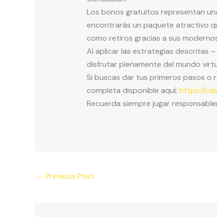
Los bonos gratuitos representan una
encontrarás un paquete atractivo qu
como retiros gracias a sus moderno
Al aplicar las estrategias descritas 
disfrutar plenamente del mundo virtu
Si buscas dar tus primeros pasos o re
completa disponible aquí:
https://ca
Recuerda siempre jugar responsable
←
Previous Post