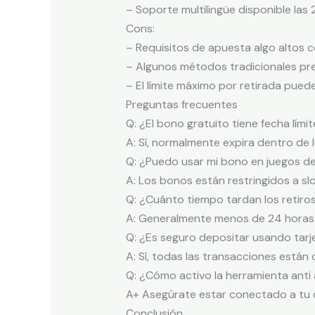
– Soporte multilingüe disponible las 
Cons:
– Requisitos de apuesta algo altos 
– Algunos métodos tradicionales pr
– El límite máximo por retirada pued
Preguntas frecuentes
Q: ¿El bono gratuito tiene fecha lími
A: Sí, normalmente expira dentro de l
Q: ¿Puedo usar mi bono en juegos d
A: Los bonos están restringidos a sl
Q: ¿Cuánto tiempo tardan los retiros
A: Generalmente menos de 24 horas un
Q: ¿Es seguro depositar usando tarj
A: Sí, todas las transacciones están 
Q: ¿Cómo activo la herramienta anti
A+​ Asegúrate estar conectado a tu c
Conclusión