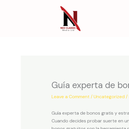
Skip
to
content
Guía experta de bon
Leave a Comment
/
Uncategorized
/
Guía experta de bonos gratis y estra
Cuando decides probar suerte en un c
bonos gratuitos son la herramienta 