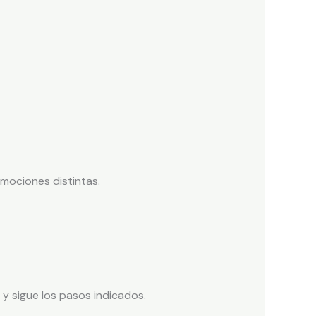
omociones distintas.
y sigue los pasos indicados.