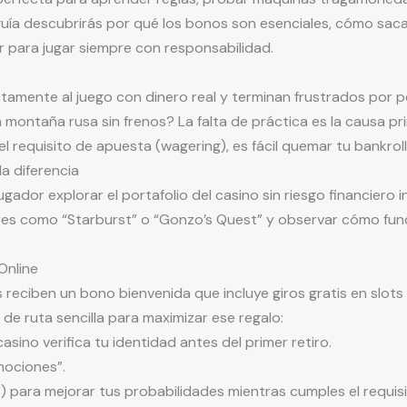
guía descubrirás por qué los bonos son esenciales, cómo sac
r para jugar siempre con responsabilidad.
ctamente al juego con dinero real y terminan frustrados por
montaña rusa sin frenos? La falta de práctica es la causa prin
l requisito de apuesta (wagering), es fácil quemar tu bankrol
a diferencia
gador explorar el portafolio del casino sin riesgo financiero i
res como “Starburst” o “Gonzo’s Quest” y observar cómo fun
Online
s reciben un bono bienvenida que incluye giros gratis en slot
de ruta sencilla para maximizar ese regalo:
asino verifica tu identidad antes del primer retiro.
mociones”.
 %) para mejorar tus probabilidades mientras cumples el requ