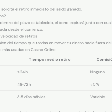
solicita el retiro inmediato del saldo ganado.
tos?
 dentro del plazo establecido, el bono expirará junto con cua
inada desde el comienzo.
elocidad de retiros
én del tiempo que tardas en mover tu dinero hacia fuera del 
s más usadas en Casino Online:
Tiempo medio retiro
Comisi
≤ 24 h
Ninguna
48‑72 h
< 5 %
3‑5 días hábiles
Variable